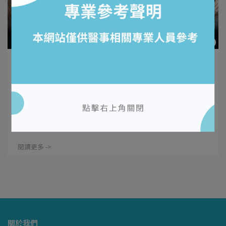
護利共生 | 2026-03-25
生病藥錢EP3 | 非低收入戶必看：4種醫療補
助、急難救助金申請懶人包
在臨床實務中，完美的治療計畫常因患者的一句「生病沒
錢」而被迫中斷。無論是⋯
閱讀更多 ->
關於我們