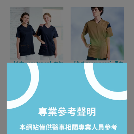
【永井 nagaileben】女款
【永井 nagaileben】男女
針織刷手衣 米飛兔 涼感 前
通用款 針織刷手衣 涼感 前
開式拉鍊 MFF-5837
開式拉鍊 自然色系 RF-
NT$2,100
NT$2,000
5472
加入購物車
加入購物車