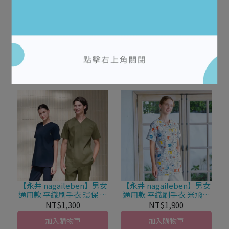
【永井 nagaileben】男女
【永井 nagaileben】男女
通用款 針織刷手衣 米飛兔
通用款 平織刷手衣 Liberty
涼感 前開式拉鍊 MFF-
印花布 吸汗性能 LBL-4372
NT$2,100
NT$1,350
5832
加入購物車
加入購物車
【永井 nagaileben】男女
【永井 nagaileben】男女
通用款 平織刷手衣 環保 ×
通用款 平織刷手衣 米飛兔
舒適機能 CPP-5332
ABC花色 前開式拉鍊 MFS-
NT$1,300
NT$1,900
5852
加入購物車
加入購物車