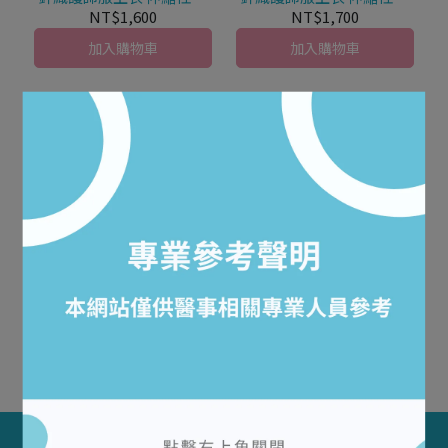
葉領 高抗皺 HO-9062
葉領7分袖 高抗皺 HO-
NT$1,600
NT$1,700
9061
加入購物車
加入購物車
【永井 nagaileben】女款
針織護師服上衣 伸縮性 高
抗皺 HO-9082
NT$1,700
加入購物車