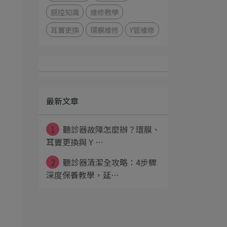
感控知識
維修教學
耳竇更換
環膜維修
Y管維修
最新文章
1
聽診器故障怎麼辦？環膜、
耳竇更換與 Y ⋯
2
聽診器清潔全攻略：4步驟
深度保養教學，延⋯