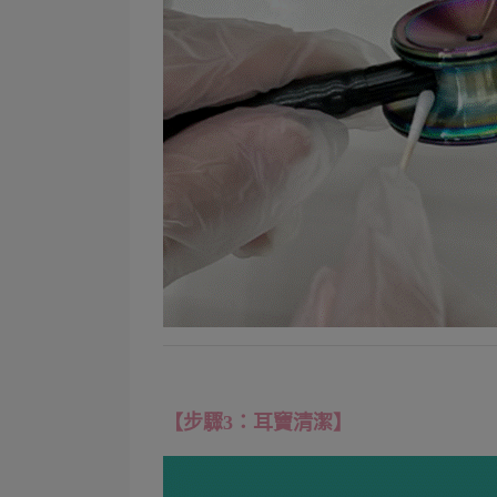
【步驟3：耳竇清潔】