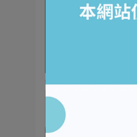
接著，將拆下環膜的聽頭，
使用醇類
擦拭