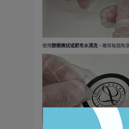
使用
醇類擦拭或肥皂水清洗
。確保每個角