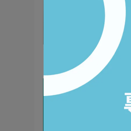
【步驟2：聽頭清潔】