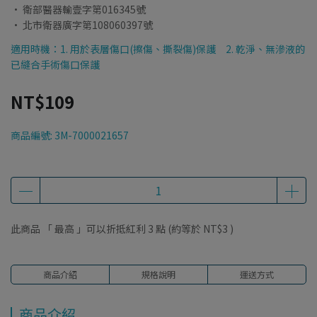
• 衛部醫器輸壹字第016345號
• 北市衛器廣字第108060397號
適用時機：1. 用於表層傷口(擦傷、撕裂傷)保護 2. 乾淨、無滲液的
已縫合手術傷口保護
NT$109
商品編號:
3M-7000021657
此商品 「 最高 」可以折抵紅利
3
點 (約等於
NT$3
)
商品介紹
規格說明
運送方式
商品介紹