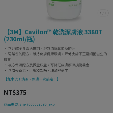
1
/
1
【3M】Cavilon™ 乾洗潔膚液 3380T
(236ml/瓶)
· 含非離子界面活性劑，輕鬆清除糞便及髒汙
· 弱酸性的配方，維持皮膚健康環境，降低皮膚不正常細菌滋生的
機會
· 複方保濕配方及微量矽靈，可降低皮膚摩擦損傷機會
· 含海藻香氛，可調和異味，增加舒適度
【免水洗！清潔、保膚一次搞定！】
NT$375
商品編號:
3m-7000027095_exp