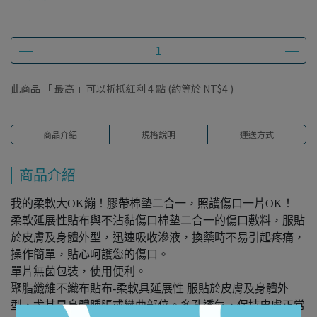
此商品 「 最高 」可以折抵紅利
4
點 (約等於
NT$4
)
商品介紹
規格說明
運送方式
商品介紹
我的柔軟大OK繃！膠帶棉墊二合一，照護傷口一片OK！
柔軟延展性貼布與不沾黏傷口棉墊二合一的傷口敷料，服貼
於皮膚及身體外型，迅速吸收滲液，換藥時不易引起疼痛，
操作簡單，貼心呵護您的傷口。
單片無菌包裝，使用便利。
聚脂纖維不織布貼布-柔軟具延展性 服貼於皮膚及身體外
型，尤其是身體腫脹或彎曲部位。多孔透氣，保持皮膚正常