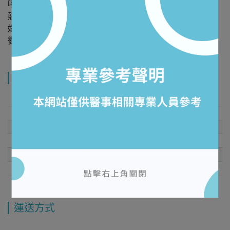
呼吸。加寬黏貼部， 敷料不易脫落。貼布圓角設計，預防
翹邊。
嫘縈纖維棉墊-快速吸收滲液，不易造成皮膚浸潤。
衛部醫器輸壹字第018030號；北市衛器廣字第112040157號
規格說明
運送方式