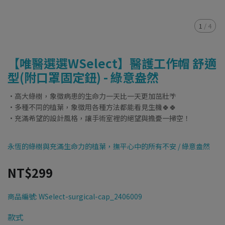
1
/
4
【唯醫選選WSelect】醫護工作帽 舒適
型(附口罩固定鈕) - 綠意盎然
·高大綠樹，象徵病患的生命力一天比一天更加茁壯🌴
·多種不同的植葉，象徵用各種方法都能看見生機🍀🍀
·充滿希望的設計風格，讓手術室裡的絕望與擔憂一掃空！
永恆的綠樹與充滿生命力的植葉，撫平心中的所有不安 / 綠意盎然
NT$299
商品編號:
WSelect-surgical-cap_2406009
款式