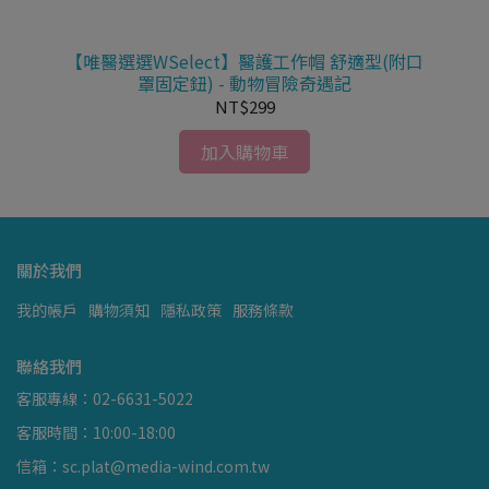
【唯醫選選WSelect】醫護工作帽 舒適型(附口
【
罩固定鈕) - 動物冒險奇遇記
NT$299
加入購物車
關於我們
我的帳戶
購物須知
隱私政策
服務條款
聯絡我們
客服專線：02-6631-5022
客服時間：10:00-18:00
信箱：sc.plat@media-wind.com.tw